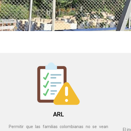
AR
L
+
Info
ARL
Permitir que las familias colombianas no se vean
El i